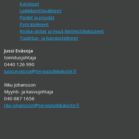
Katokset
Leikkikenttävälineet
Penkit ja pöydät
Pyörätelineet
Roska-astiat ja muut kiinteistökalusteet
Tuuletus- ja kuivaustelineet
Jussi Eväsoja
toimitusjohtaja
0440 126 990
jussi.evasoja@terasputkikaluste.fi
Riku Johansson
Myynti- ja kasvujohtaja
040 687 1656
riku.johansson@terasputkikaluste.fi