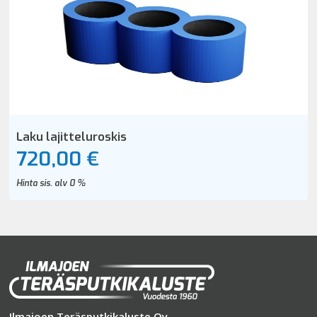
Laku lajitteluroskis
720,00 €
Hinta sis. alv 0 %
Ilmajoen Teräsputkikaluste Oy