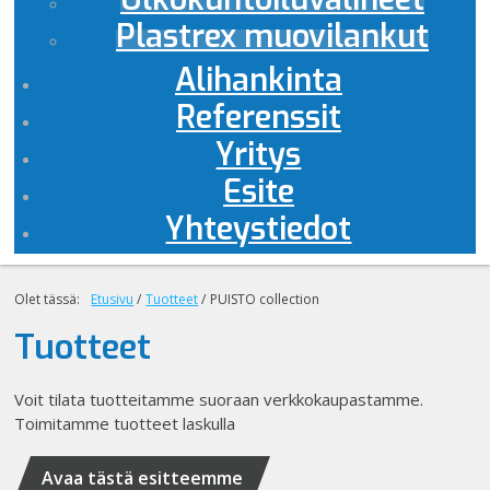
Plastrex muovilankut
Alihankinta
Referenssit
Yritys
Esite
Yhteystiedot
Olet tässä:
Etusivu
/
Tuotteet
/
PUISTO collection
Tuotteet
Voit tilata tuotteitamme suoraan verkkokaupastamme.
Toimitamme tuotteet laskulla
Avaa tästä esitteemme