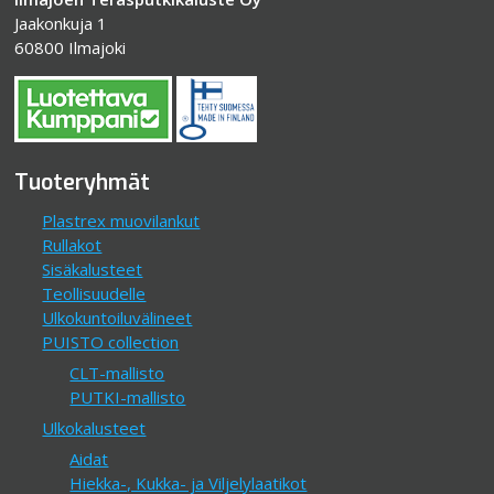
Jaakonkuja 1
60800 Ilmajoki
Tuoteryhmät
Plastrex muovilankut
Rullakot
Sisäkalusteet
Teollisuudelle
Ulkokuntoiluvälineet
PUISTO collection
CLT-mallisto
PUTKI-mallisto
Ulkokalusteet
Aidat
Hiekka-, Kukka- ja Viljelylaatikot