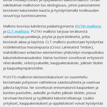
näkökulman mallistoon tuo ekologisuus, johon panostamme
kestävien kalusteiden kautta ja hyödyntämällä teollisuuden
sivuvirtoja tuotteissamme.
Mallisto koostuu kahdesta pääkategoriasta:
PUTKI-mallisto
ja
CLT-mallisto
. PUTKI-mallisto tarjoaa teräksestä
valmistettuja penkkejä, pöytiä ja pyörätelineitä, jotka
kestävät aikaa ja käyttöä. CLT-mallisto puolestaan hyödyntää
ristiinliimattua massiivipuuta (Cross Laminated Timber),
mahdollistaen erilaisten elementtien yhdistelyn monipuolisiksi
kalustekokonaisuuksiksi. Nämä tuotteet soveltuvat erityisesti
viheralueille, virkistysalueille, kauppakeskuksiin, julkisiin tiloihin
ja kaupunkiympäristöihin.
PUISTO-malliston kiinteistökalusteet on suunniteltu
kestämään pohjoisen vaihtelevia sääolosuhteita ja vaativaa
julkista käyttöä. Ne soveltuvat erinomaisesti kaupunkien ja
kuntien puistoihin, aukioille ja muihin julkisiin tiloihin, joissa
tarvitaan kestäviä ja tyylikkäitä kalusteratkaisuja. Lisäksi
yritykset, kauppakeskukset ja oppilaitokset voivat hyödyntää