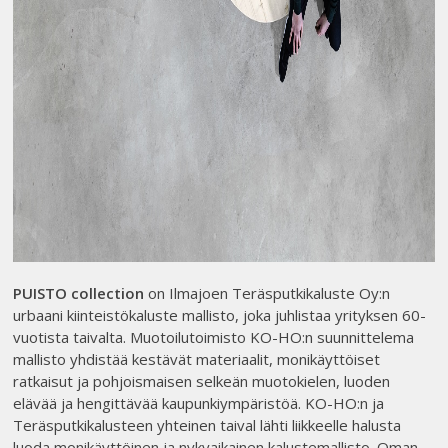
PUISTO collection
on Ilmajoen Teräsputkikaluste Oy:n
urbaani kiinteistökaluste mallisto, joka juhlistaa yrityksen 60-
vuotista taivalta. Muotoilutoimisto KO-HO:n suunnittelema
mallisto yhdistää kestävät materiaalit, monikäyttöiset
ratkaisut ja pohjoismaisen selkeän muotokielen, luoden
elävää ja hengittävää kaupunkiympäristöä. KO-HO:n ja
Teräsputkikalusteen yhteinen taival lähti liikkeelle halusta
luoda monikäyttöinen ja nykyaikainen kalustemallisto. Oman