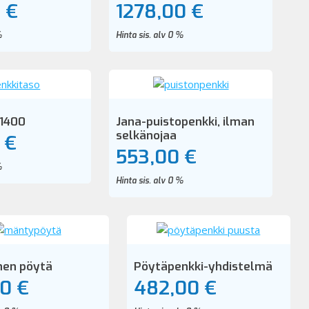
 €
1278,00 €
%
Hinta sis. alv 0 %
 1400
Jana-puistopenkki, ilman
selkänojaa
 €
553,00 €
%
Hinta sis. alv 0 %
nen pöytä
Pöytäpenkki-yhdistelmä
00 €
482,00 €