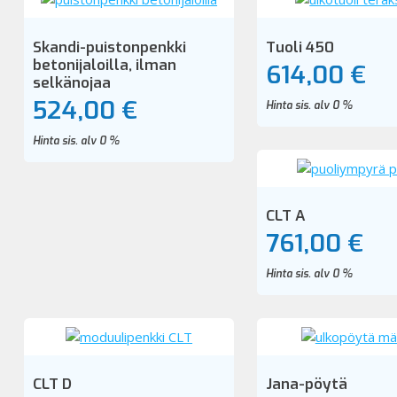
Skandi-puistonpenkki
Tuoli 450
betonijaloilla, ilman
614,00 €
selkänojaa
524,00 €
Hinta sis. alv 0 %
Hinta sis. alv 0 %
CLT A
761,00 €
Hinta sis. alv 0 %
CLT D
Jana-pöytä