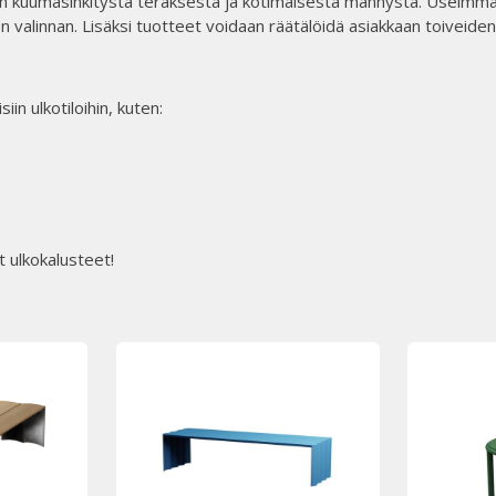
ten kuumasinkitystä teräksestä ja kotimaisesta männystä. Useimmat
n valinnan. Lisäksi tuotteet voidaan räätälöidä asiakkaan toiveiden
n ulkotiloihin, kuten:​
t ulkokalusteet!