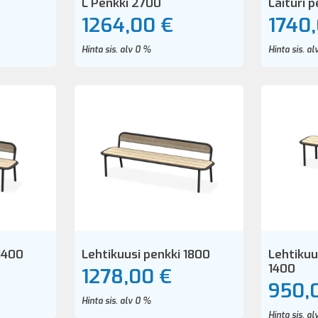
L Penkki 2700
Laituri p
1264,00 €
1740
Hinta sis. alv 0 %
Hinta sis. a
 1400
Lehtikuusi penkki 1800
Lehtikuu
1400
1278,00 €
950,
Hinta sis. alv 0 %
Hinta sis. a