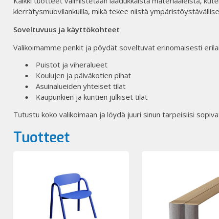
Kaikki tuotteet valmistetaan laadukkaista materiaaleista, ku
kierrätysmuovilankuilla, mikä tekee niistä ympäristöystävällise
Soveltuvuus ja käyttökohteet
Valikoimamme penkit ja pöydät soveltuvat erinomaisesti erilaisii
Puistot ja viheralueet​
Koulujen ja päiväkotien pihat​
Asuinalueiden yhteiset tilat​
Kaupunkien ja kuntien julkiset tilat​
Tutustu koko valikoimaan ja löydä juuri sinun tarpeisiisi sopiva
Tuotteet