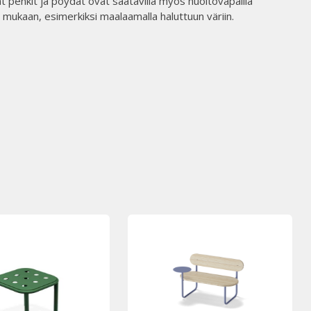
 penkit ja pöydät ovat saatavilla myös huoltovapailla
 mukaan, esimerkiksi maalaamalla haluttuun väriin.​