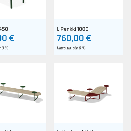
 450
L Penkki 1000
00 €
760,00 €
lv 0 %
Hinta sis. alv 0 %