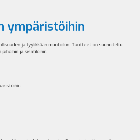
in ympäristöihin
llisuuden ja tyylikkään muotoilun. Tuotteet on suunniteltu
ihoihin ja sisätiloihin.​
äristöihin.