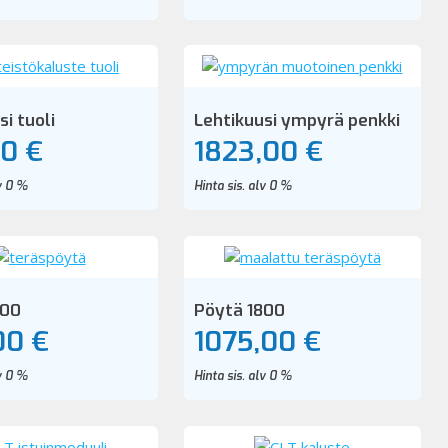
si tuoli
Lehtikuusi ympyrä penkki
00 €
1823,00 €
lv 0 %
Hinta sis. alv 0 %
400
Pöytä 1800
00 €
1075,00 €
lv 0 %
Hinta sis. alv 0 %