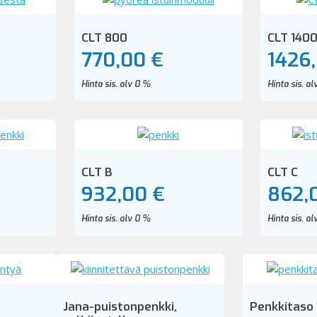
CLT 800
CLT 140
770,00 €
1426
Hinta sis. alv 0 %
Hinta sis. a
CLT B
CLT C
932,00 €
862,
Hinta sis. alv 0 %
Hinta sis. a
Jana-puistonpenkki,
Penkkitaso