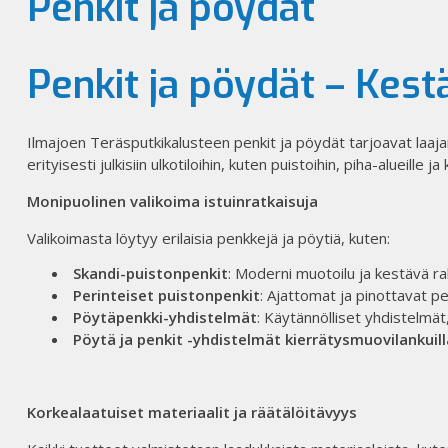
Penkit ja pöydät
Penkit ja pöydät – Kest
Ilmajoen Teräsputkikalusteen penkit ja pöydät tarjoavat laajan
erityisesti julkisiin ulkotiloihin, kuten puistoihin, piha-alueille 
Monipuolinen valikoima istuinratkaisuja
Valikoimasta löytyy erilaisia penkkejä ja pöytiä, kuten:​
Skandi-puistonpenkit
: Moderni muotoilu ja kestävä ra
Perinteiset puistonpenkit
: Ajattomat ja pinottavat pen
Pöytäpenkki-yhdistelmät
: Käytännölliset yhdistelmät, j
Pöytä ja penkit -yhdistelmät kierrätysmuovilankuill
Korkealaatuiset materiaalit ja räätälöitävyys