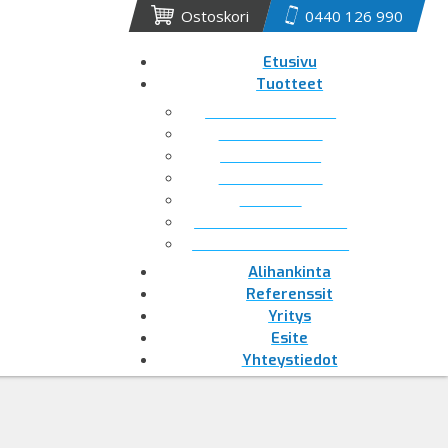
Ostoskori
0440 126 990
Etusivu
Tuotteet
PUISTO collection
Ulkokalusteet
Sisäkalusteet
Teollisuudelle
Rullakot
Ulkokuntoiluvälineet
Plastrex muovilankut
Alihankinta
Referenssit
Yritys
Esite
Yhteystiedot