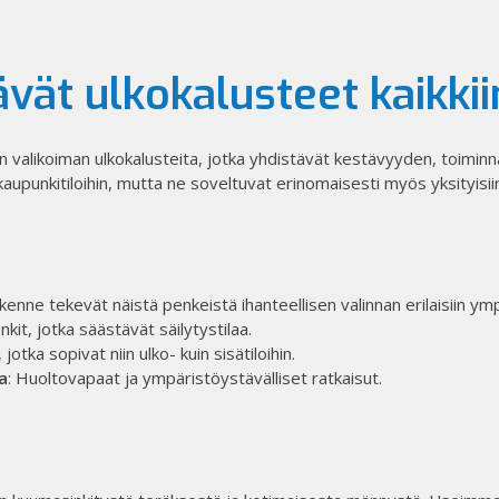
ävät ulkokalusteet kaikki
 valikoiman ulkokalusteita, jotka yhdistävät kestävyyden, toiminna
ja kaupunkitiloihin, mutta ne soveltuvat erinomaisesti myös yksityisiin p
kenne tekevät näistä penkeistä ihanteellisen valinnan erilaisiin ymp
kit, jotka säästävät säilytystilaa. ​
otka sopivat niin ulko- kuin sisätiloihin. ​
a
: Huoltovapaat ja ympäristöystävälliset ratkaisut.